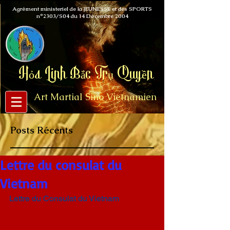
Agrément ministeriel de la JEUNESSE et des SPORTS
n°2303/S04 du 14 Décembre 2004
Hỏa Linh Bắc Trụ Quyền​
Art Martial Sino Vietnamien
Art Martial Sino Vietnamien
Posts Récents
Lettre du consulat du
Vietnam
Lettre du Consulat du Vietnam