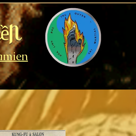
n​
namien